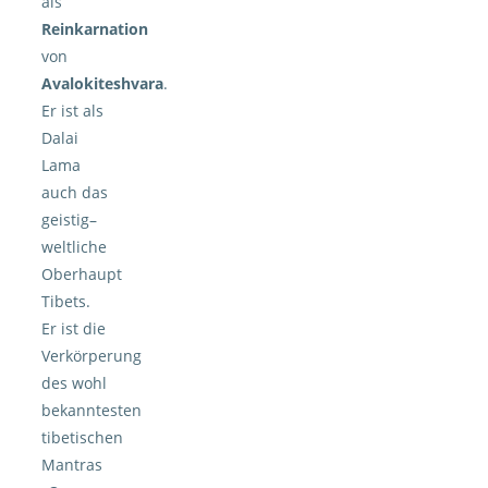
als
Reinkarnation
von
Avalokiteshvara
.
Er ist als
Dalai
Lama
auch das
geistig–
weltliche
Oberhaupt
Tibets.
Er ist die
Verkörperung
des wohl
bekanntesten
tibetischen
Mantras