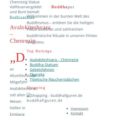
Buddha
pur
Willkommen in der bunten Welt des
Bodhisattvas
Buddhismus – erleben Sie die heiligen
Avalokiteshvara
Plätze Buddhas und zahlreichen
–
buddhistische Rituale in unseren Filmen
Chenrezig
und Fotos.
Top Beiträge
„D
Avalokiteshvara – Chenrezig
Buddha-Statuen
as
Gebetsfahnen
Thangka
Allumfassende
Tibetische Räucherstäbchen
Mitgefühl“
Shopping
Avalokitesvaras
soll allen
buddhafiguren.de
Wesen
helfen in
Impressum
Kontakt
Einklang