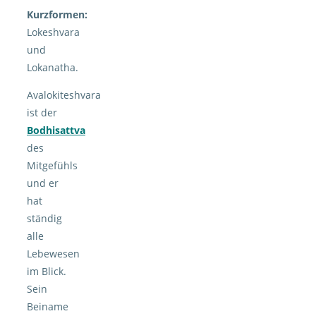
Kurzformen:
Lokeshvara
und
Lokanatha.
Avalokiteshvara
ist der
Bodhisattva
des
Mitgefühls
und er
hat
ständig
alle
Lebewesen
im Blick.
Sein
Beiname