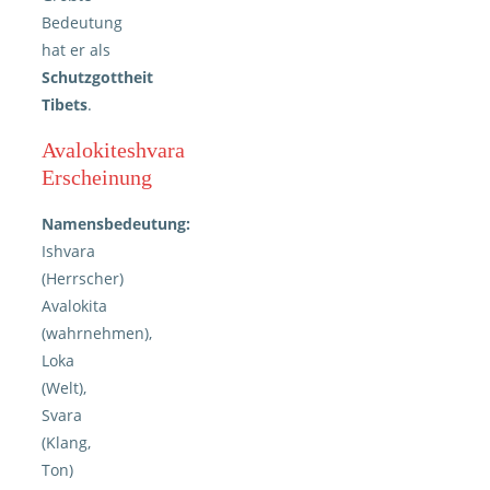
Bedeutung
hat er als
Schutzgottheit
Tibets
.
Avalokiteshvara
Erscheinung
Namensbedeutung:
Ishvara
(Herrscher)
Avalokita
(wahrnehmen),
Loka
(Welt),
Svara
(Klang,
Ton)