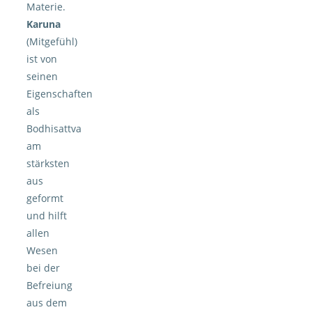
Materie.
Karuna
(Mitgefühl)
ist von
seinen
Eigenschaften
als
Bodhisattva
am
stärksten
aus
geformt
und hilft
allen
Wesen
bei der
Befreiung
aus dem