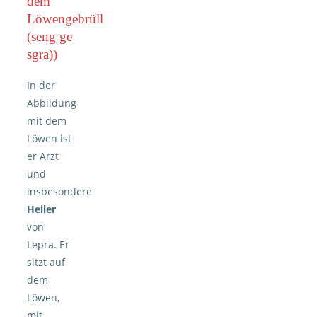
dem
Löwengebrüll
(seng ge
sgra))
In der
Abbildung
mit dem
Löwen ist
er Arzt
und
insbesondere
Heiler
von
Lepra. Er
sitzt auf
dem
Löwen,
mit