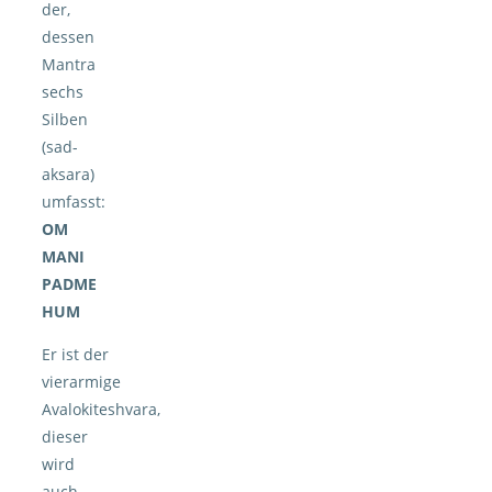
der,
dessen
Mantra
sechs
Silben
(sad-
aksara)
umfasst:
OM
MANI
PADME
HUM
Er ist der
vierarmige
Avalokiteshvara,
dieser
wird
auch