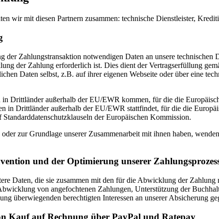
wir mit diesen Partnern zusammen: technische Dienstleister, Kreditins
g
 der Zahlungstransaktion notwendigen Daten an unsere technischen Dien
lung der Zahlung erforderlich ist. Dies dient der Vertragserfüllung ge
ichen Daten selbst, z.B. auf ihrer eigenen Webseite oder über eine tech
n in Drittländer außerhalb der EU/EWR kommen, für die die Europäis
gen in Drittländer außerhalb der EU/EWR stattfindet, für die die Euro
auf Standarddatenschutzklauseln der Europäischen Kommission.
oder zur Grundlage unserer Zusammenarbeit mit ihnen haben, wenden Si
vention und der Optimierung unserer Zahlungsprozes
itere Daten, die sie zusammen mit den für die Abwicklung der Zahlun
bwicklung von angefochtenen Zahlungen, Unterstützung der Buchhaltun
g überwiegenden berechtigten Interessen an unserer Absicherung ge
 von Kauf auf Rechnung über PayPal und Ratepay