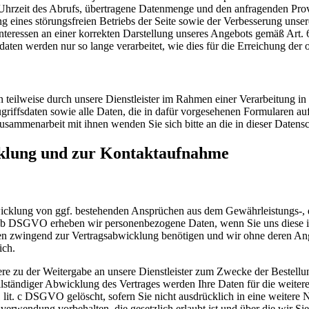
hrzeit des Abrufs, übertragene Datenmenge und den anfragenden Provi
g eines störungsfreien Betriebs der Seite sowie der Verbesserung unse
eressen an einer korrekten Darstellung unseres Angebots gemäß Art. 6
daten werden nur so lange verarbeitet, wie dies für die Erreichung der
 teilweise durch unsere Dienstleister im Rahmen einer Verarbeitung i
ugriffsdaten sowie alle Daten, die in dafür vorgesehenen Formularen auf
usammenarbeit mit ihnen wenden Sie sich bitte an die in dieser Daten
cklung und zur Kontaktaufnahme
cklung von ggf. bestehenden Ansprüchen aus dem Gewährleistungs-, d
it. b DSGVO erheben wir personenbezogene Daten, wenn Sie uns diese im 
aten zwingend zur Vertragsabwicklung benötigen und wir ohne deren A
ich.
ere zu der Weitergabe an unsere Dienstleister zum Zwecke der Bestell
ständiger Abwicklung des Vertrages werden Ihre Daten für die weitere
 lit. c DSGVO gelöscht, sofern Sie nicht ausdrücklich in eine weitere
erwendung vorbehalten, die gesetzlich erlaubt ist und über die wir Sie