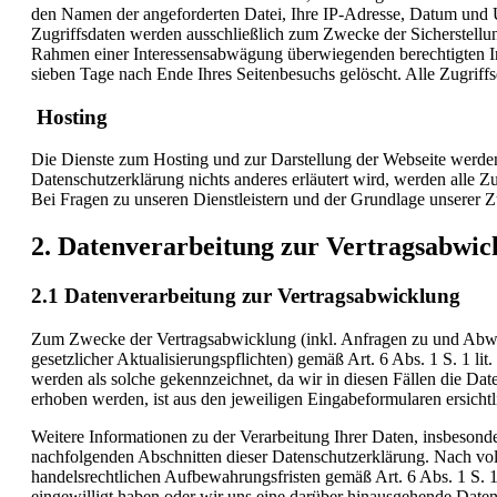
den Namen der angeforderten Datei, Ihre IP-Adresse, Datum und U
Zugriffsdaten werden ausschließlich zum Zwecke der Sicherstellun
Rahmen einer Interessensabwägung überwiegenden berechtigten Int
sieben Tage nach Ende Ihres Seitenbesuchs gelöscht. Alle Zugriffs
Hosting
Die Dienste zum Hosting und zur Darstellung der Webseite werden
Datenschutzerklärung nichts anderes erläutert wird, werden alle Z
Bei Fragen zu unseren Dienstleistern und der Grundlage unserer Z
2. Datenverarbeitung zur Vertragsabwi
2.1 Datenverarbeitung zur Vertragsabwicklung
Zum Zwecke der Vertragsabwicklung (inkl. Anfragen zu und Abwi
gesetzlicher Aktualisierungspflichten) gemäß Art. 6 Abs. 1 S. 1 l
werden als solche gekennzeichnet, da wir in diesen Fällen die D
erhoben werden, ist aus den jeweiligen Eingabeformularen ersichtl
Weitere Informationen zu der Verarbeitung Ihrer Daten, insbesond
nachfolgenden Abschnitten dieser Datenschutzerklärung. Nach voll
handelsrechtlichen Aufbewahrungsfristen gemäß Art. 6 Abs. 1 S. 1
eingewilligt haben oder wir uns eine darüber hinausgehende Datenv