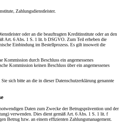
titute, Zahlungsdienstleister.
stleister oder an die beauftragten Kreditinstitute oder an den
mäß Art. 6 Abs. 1 S. 1 lit. b DSGVO. Zum Teil erheben die
nische Einbindung im Bestellprozess. Es gilt insoweit die
che Kommission durch Beschluss ein angemessenes
päische Kommission keinen Beschluss über ein angemessenes
e sich bitte an die in dieser Datenschutzerklärung genannte
se
g notwendigen Daten zum Zwecke der Betrugsprävention und der
g) verwenden. Dies dient gemäß Art. 6 Abs. 1 S. 1 lit. f
gen Betrug bzw. an einem effizienten Zahlungsmanagement.