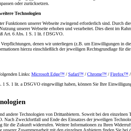
anpassen oder zurücksetzen.
weitere Technologien
er Funktionen unserer Webseite zwingend erforderlich sind. Durch di
 Nutzung unserer Webseite erhoben und verarbeitet. Dies dient im Ra
ß Art. 6 Abs. 1 S. 1 lit. f DSGVO.
Verpflichtungen, denen wir unterliegen (z.B. um Einwilligungen in d
mationen hierzu einschließlich der jeweiligen Rechtsgrundlage für die
 folgenden Links:
Microsoft Edge™
/
Safari™
/
Chrome™
/
Firefox™
1 S. 1 lit. a DSGVO eingewilligt haben, können Sie Ihre Einwilligung 
hnologien
d andere Technologien von Drittanbietern. Soweit bei den einzelnen T
GVO. Nach Zweckfortfall und Ende des Einsatzes der jeweiligen Techn
ng für die Zukunft widerrufen. Weitere Informationen zu Ihren Widerru
ge unserer Zusammenarbeit mit den einzelnen Anbietern finden Sie bei 