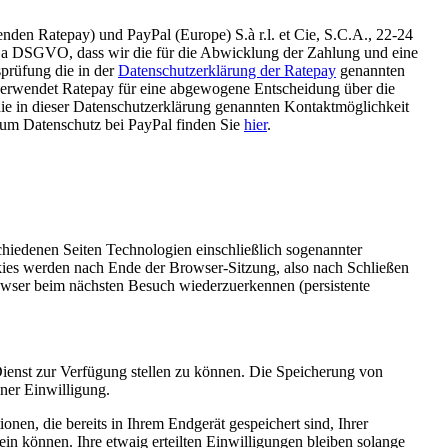
den Ratepay) und PayPal (Europe) S.à r.l. et Cie, S.C.A., 22-24
t. a DSGVO, dass wir die für die Abwicklung der Zahlung und eine
sprüfung die in der
Datenschutzerklärung der Ratepay
genannten
s verwendet Ratepay für eine abgewogene Entscheidung über die
die in dieser Datenschutzerklärung genannten Kontaktmöglichkeit
zum Datenschutz bei PayPal finden Sie
hier
.
hiedenen Seiten Technologien einschließlich sogenannter
kies werden nach Ende der Browser-Sitzung, also nach Schließen
owser beim nächsten Besuch wiederzuerkennen (persistente
ienst zur Verfügung stellen zu können. Die Speicherung von
iner Einwilligung.
nen, die bereits in Ihrem Endgerät gespeichert sind, Ihrer
ein können. Ihre etwaig erteilten Einwilligungen bleiben solange