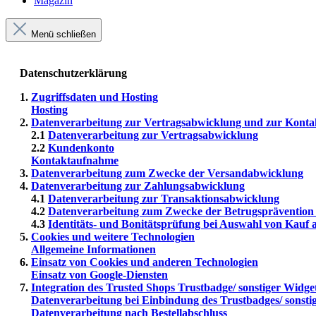
Magazin
Menü schließen
Datenschutzerklärung
1.
Zugriffsdaten und Hosting
Hosting
2.
Datenverarbeitung zur Vertragsabwicklung und zur Kont
2.1
Datenverarbeitung zur Vertragsabwicklung
2.2
Kundenkonto
Kontaktaufnahme
3.
Datenverarbeitung zum Zwecke der Versandabwicklung
4.
Datenverarbeitung zur Zahlungsabwicklung
4.1
Datenverarbeitung zur Transaktionsabwicklung
4.2
Datenverarbeitung zum Zwecke der Betrugsprävention 
4.3
Identitäts- und Bonitätsprüfung bei Auswahl von Kauf
5.
Cookies und weitere Technologien
Allgemeine Informationen
6.
Einsatz von Cookies und anderen Technologien
Einsatz von Google-Diensten
7.
Integration des Trusted Shops Trustbadge/ sonstiger Widge
Datenverarbeitung bei Einbindung des Trustbadges/ sonsti
Datenverarbeitung nach Bestellabschluss