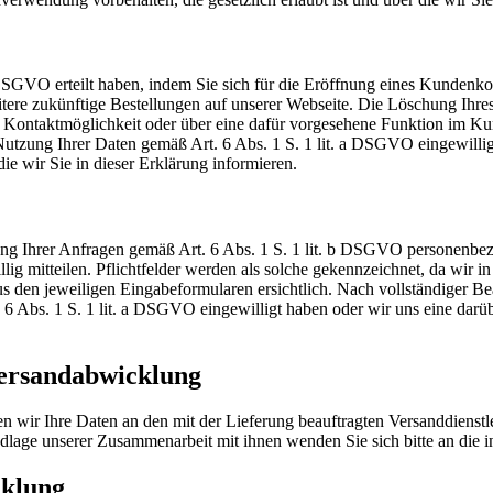
 a DSGVO erteilt haben, indem Sie sich für die Eröffnung eines Kunde
ere zukünftige Bestellungen auf unserer Webseite. Die Löschung Ihre
ene Kontaktmöglichkeit oder über eine dafür vorgesehene Funktion im
e Nutzung Ihrer Daten gemäß Art. 6 Abs. 1 S. 1 lit. a DSGVO eingewill
ie wir Sie in dieser Erklärung informieren.
 Ihrer Anfragen gemäß Art. 6 Abs. 1 S. 1 lit. b DSGVO personenbezo
lig mitteilen. Pflichtfelder werden als solche gekennzeichnet, da wir 
den jeweiligen Eingabeformularen ersichtlich. Nach vollständiger Bea
. 6 Abs. 1 S. 1 lit. a DSGVO eingewilligt haben oder wir uns eine da
Versandabwicklung
 wir Ihre Daten an den mit der Lieferung beauftragten Versanddienstlei
undlage unserer Zusammenarbeit mit ihnen wenden Sie sich bitte an die
cklung