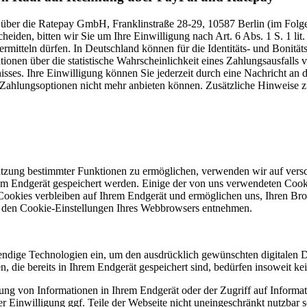
über die Ratepay GmbH, Franklinstraße 28-29, 10587 Berlin (im Folgen
iden, bitten wir Sie um Ihre Einwilligung nach Art. 6 Abs. 1 S. 1 li
mitteln dürfen. In Deutschland können für die Identitäts- und Bonität
ationen über die statistische Wahrscheinlichkeit eines Zahlungsausfall
ses. Ihre Einwilligung können Sie jederzeit durch eine Nachricht an 
 Zahlungsoptionen nicht mehr anbieten können. Zusätzliche Hinweise 
utzung bestimmter Funktionen zu ermöglichen, verwenden wir auf versc
hrem Endgerät gespeichert werden. Einige der von uns verwendeten Coo
 Cookies verbleiben auf Ihrem Endgerät und ermöglichen uns, Ihren Br
n den Cookie-Einstellungen Ihres Webbrowsers entnehmen.
ndige Technologien ein, um den ausdrücklich gewünschten digitalen D
, die bereits in Ihrem Endgerät gespeichert sind, bedürfen insoweit ke
ung von Informationen in Ihrem Endgerät oder der Zugriff auf Informatio
er Einwilligung ggf. Teile der Webseite nicht uneingeschränkt nutzbar s