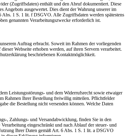
der (Zugriffsdaten) enthält und den Abruf dokumentiert. Diese
res Angebots ausgewertet. Dies dient der Wahrung unserer im
 Abs. 1 S. 1 lit. f DSGVO. Alle Zugriffsdaten werden spätestens
 oben genannten Verarbeitungszwecke erforderlich ist.
n unserem Auftrag erbracht. Soweit im Rahmen der vorliegenden
 dieser Webseite erhoben werden, auf ihren Servern verarbeitet.
schutzerklärung beschriebenen Kontaktmöglichkeit.
em Leistungsstörungs- und dem Widerrufsrecht sowie etwaiger
Rahmen Ihrer Bestellung freiwillig mitteilen. Pflichtfelder
ngabe die Bestellung nicht versenden können. Welche Daten
ungs-, Zahlungs- und Versandabwicklung, finden Sie in den
 Verarbeitung eingeschränkt und nach Ablauf der steuer- und
 Nutzung Ihrer Daten gemäß Art. 6 Abs. 1 S. 1 lit. a DSGVO
 in dieser Erklärung informieren.